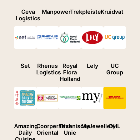
Ceva
Manpower
Trekpleister
Kruidvat
Logistics
Set
Rhenus
Royal
Lely
UC
Logistics
Flora
Group
Holland
Amazing
Coorperative
Technische
MyJewellery
DHL
Daily
Oriental
Unie
Cuisine