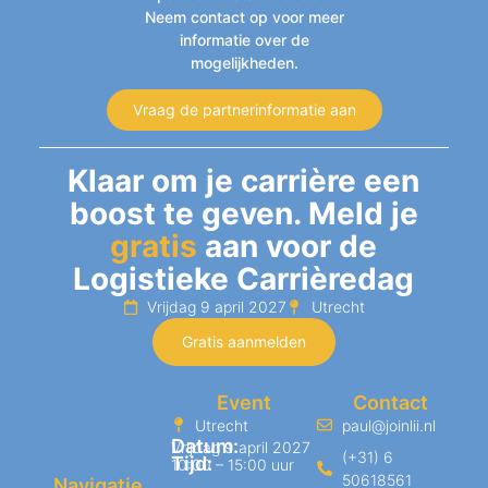
Neem contact op voor meer
informatie over de
mogelijkheden.
Vraag de partnerinformatie aan
Klaar om je carrière een
boost te geven. Meld je
gratis
aan voor de
Logistieke Carrièredag
Vrijdag 9 april 2027
Utrecht
Gratis aanmelden
Event
Contact
Utrecht
paul@joinlii.nl
Datum:
Vrijdag 9 april 2027
(+31) 6
Tijd:
10:00 – 15:00 uur
50618561
Navigatie