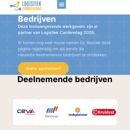
Bedrijven
Deze toonaangevende werkgevers zijn al
partner van Logistiek Carrièredag 2026.
Er komen nog veel mooie namen bij. Bezoek deze
pagina regelmatig om als eerste de
nieuwste deelnemende bedrijven te ontdekken.
Gratis aanmelden?
Deelnemende bedrijven